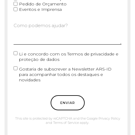
Pedido de Orçamento
Eventos e Imprensa
Li e concordo com os
Termos de privacidade e
proteção de dados
Gostaria de subscrever a Newsletter ARS-ID
para acompanhar todos os destaques e
novidades
ENVIAR
This site is protected by reCAPTCHA and the Google
Privacy Policy
and
Terms of Service
apply.