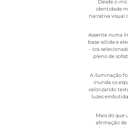
Desde o iníc
identidade m
narrativa visual
Assente numa li
base sólida e el
- ora selecionad
pleno de sofi
A iluminação fo
inunda os espa
valorizando text
luzes embutida
Mais do que 
afirmação de