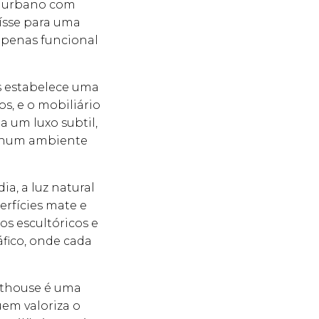
io urbano com
ísse para uma
 apenas funcional
s estabelece uma
s, e o mobiliário
a um luxo subtil,
e num ambiente
a, a luz natural
erfícies mate e
os escultóricos e
fico, onde cada
nthouse é uma
em valoriza o