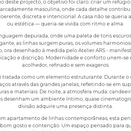
io deste projecto, o objetivo foi claro: criar um refúg
arcadamente masculina, onde cada detalhe contribu
 coerente, discreta e intencional. A casa não se queria
ou estética — queria-se vivida com ritmo e alma.
nguagem depurada, onde uma paleta de tons escuro
egante, as linhas surgem puras, os volumes harmonioso
o, ora desenhado à medida pelo Atelier ARS - manifest
sticação e discrição. Modernidade e conforto unem-s
acolhedor, refinado e sem exageros.
i tratada como um elemento estruturante. Durante o di
ços através das grandes janelas, refletindo-se em sup
uras e materiais. De noite, a atmosfera muda: candeeir
s desenham um ambiente íntimo, quase cinematográ
divisão adquire uma presença distinta.
um apartamento de linhas contemporâneas, esta pe
 bom gosto e contenção. Um espaço pensado para qu