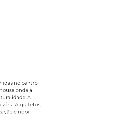
enidas no centro
nthouse onde a
turalidade. A
assina Arquitetos,
cação e rigor