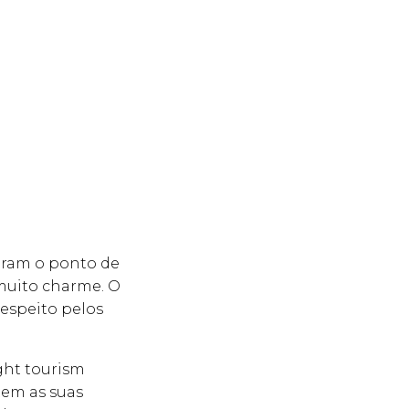
oram o ponto de
 muito charme. O
espeito pelos
ght tourism
tem as suas